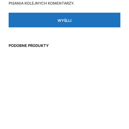
PISANIA KOLEJNYCH KOMENTARZY.
PODOBNE PRODUKTY
Zakres
55,00
zł
–
70,00
zł
z VAT