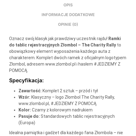
OPIS
INFORMACJE DODATKOWE
OPINIE (0)
Oznacz swój klasyk jak prawdziwy uczestnik rajdu!
Ramki
do tablic rejestracyjnych Złombol – The Charity Rally
to
obowiązkowy element wyposażenia każdego auta z
charakterem. Komplet dwóch ramek z oficjalnym logotypem
Złombol, adresem www.zlombol.pl i hasłem #JEDZIEMY Z
POMOCĄ.
Specyfikacja:
Zawartość:
Komplet 2 sztuk – przód i tył
Wzór:
Klasyczny – logo Złombol The Charity Rally,
www.zlombol.pl, #JEDZIEMY Z POMOCĄ
Kolor:
Czarny z kolorowym nadrukiem
Pasuje do:
Standardowych tablic rejestracyjnych
(Europa)
Idealna pamiątka i gadżet dla każdego fana Złombola – nie