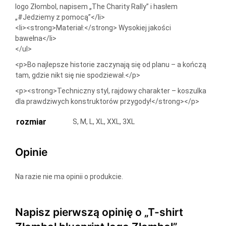
logo Złombol, napisem „The Charity Rally” i hasłem
„#Jedziemy z pomocą”</li>
<li><strong>Materiał:</strong> Wysokiej jakości
bawełna</li>
</ul>
<p>Bo najlepsze historie zaczynają się od planu – a kończą
tam, gdzie nikt się nie spodziewał.</p>
<p><strong>Techniczny styl, rajdowy charakter – koszulka
dla prawdziwych konstruktorów przygody!</strong></p>
rozmiar
S, M, L, XL, XXL, 3XL
Opinie
Na razie nie ma opinii o produkcie.
Napisz pierwszą opinię o „T-shirt