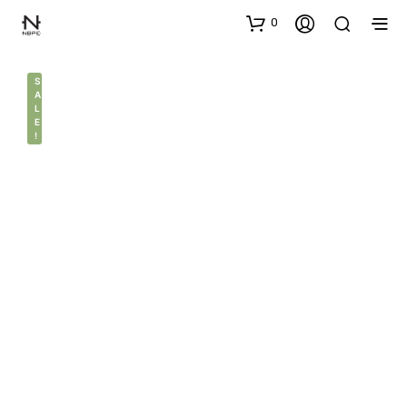
0
S
A
L
E
!