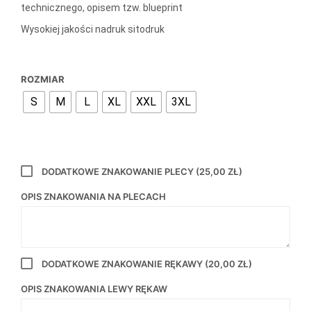
60,00 zł.
40,00 zł.
technicznego, opisem tzw. blueprint
Wysokiej jakości nadruk sitodruk
ROZMIAR
S
M
L
XL
XXL
3XL
DODATKOWE ZNAKOWANIE PLECY
(25,00 ZŁ)
OPIS ZNAKOWANIA NA PLECACH
DODATKOWE ZNAKOWANIE RĘKAWY
(20,00 ZŁ)
OPIS ZNAKOWANIA LEWY RĘKAW