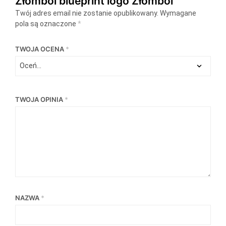
Złombol blueprint logo Złombol”
Twój adres email nie zostanie opublikowany.
Wymagane
pola są oznaczone
*
TWOJA OCENA
*
TWOJA OPINIA
*
NAZWA
*