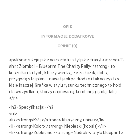
OPIS
INFORMACJE DODATKOWE
OPINIE (0)
<p>Konstrukcja jak z warsztatu, styl jak z trasy! <strong>T-
shirt Złombol – Blueprint The Charity Rally</strong> to
koszulka dla tych, którzy wiedzą, że za każdą dobrą
przygodą stoi plan – nawet jeśli po drodze i tak wszystko
idzie inaczej. Grafika w stylu rysunku technicznego to hołd
dla wszystkich, którzy naprawiają, kombinują i jadą dalej.
</p>
<h3>Specyfikacja:</h3>
<ul>
<li><strong>Krój:</strong> Klasyczny, unisex</li>
<li><strong>Kolor:</strong> Niebieski (kobalt)</li>
<li><strong>Zdobienie:</strong> Nadruk w stylu blueprint z