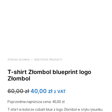
STRONA GŁÓWNA
/
WSZYSTKIE PRODUKTY
T-shirt Złombol blueprint logo
Złombol
Pierwotna
Aktualna
60,00
zł
40,00
zł
z VAT
cena
cena
Poprzednia najniższa cena:
40,00
zł
.
wynosiła:
wynosi:
T-shirt w kolorze cobalt blue z logo Złombol w stylu rysunku